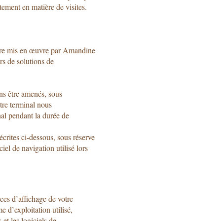
tement en matière de visites.
être mis en œuvre par Amandine
rs de solutions de
ns être amenés, sous
otre terminal nous
nal pendant la durée de
crites ci-dessous, sous réserve
iel de navigation utilisé lors
:
nces d’affichage de votre
e d’exploitation utilisé,
s et les logiciels de