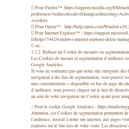
 Pour Firefox™ :https://support.mozilla.org/fr/kb/acti
preferences?redirectlocale=fr&amp;redirectslug=Ac
+cookies
 Pour Opera™ : http://help.opera.com/Windows/10.2
 Pour Internet Explorer™ : https://support.microsoft
fr/help/17442/windows-internet-explorer-delete-mana
 etc…
3.2.2. Refuser un Cookie de mesures ou segmentation
Les Cookies de mesure et segmentation d’audience son
Google Analytics
Si vous ne souhaitez pas que notre site enregistre des
navigateur à des fins de segmentation, vous pouvez vo
mes consentements » disponible en bas de page du sit
d’audience, vous pouvez cliquer sur le lien de désactiv
au sein de votre navigateur un Cookie ayant pour uniqu
– Pour le cookie Google Analytics : https://marketin
Attention, ces Cookies de segmentation permettent de 
l’audience, associé à notre site internet, aux pages visi
réalisées sur le Site lors de votre visite. Les désactiv