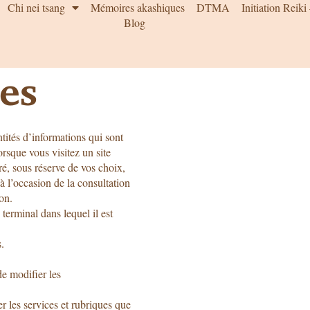
Chi nei tsang
Mémoires akashiques
DTMA
Initiation Reiki
Blog
es
tités d’informations qui sont
orsque vous visitez un site
tré, sous réserve de vos choix,
à l’occasion de la consultation
on.
terminal dans lequel il est
.
de modifier les
er les services et rubriques que