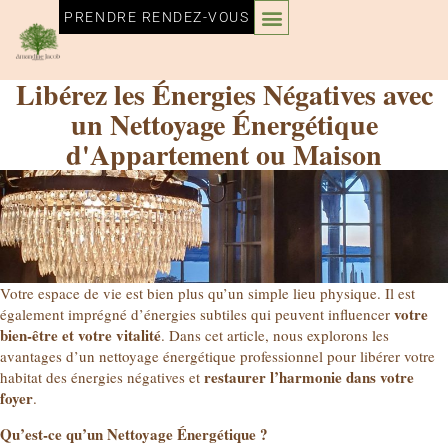
PRENDRE RENDEZ-VOUS
Libérez les Énergies Négatives avec
un Nettoyage Énergétique
d'Appartement ou Maison
Votre espace de vie est bien plus qu’un simple lieu physique. Il est
votre
également imprégné d’énergies subtiles qui peuvent influencer
bien-être et votre vitalité
. Dans cet article, nous explorons les
avantages d’un nettoyage énergétique professionnel pour libérer votre
restaurer l’harmonie dans votre
habitat des énergies négatives et
foyer
.
Qu’est-ce qu’un Nettoyage Énergétique ?